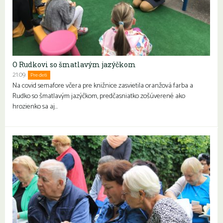
O Rudkovi so šmatlavým jazýčkom
21.09.
Pre deti
Na covid semafore včera pre knižnice zasvietila oranžová farba a
Rudko so šmatlavým jazýčkom, predčasniatko zošúverené ako
hrozienko sa aj…