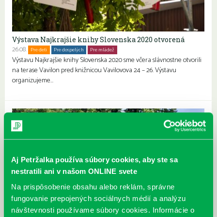
Výstava Najkrajšie knihy Slovenska 2020 otvorená
26.08.
Pre deti
Pre dospelých
Pre mládež
Výstavu Najkrajšie knihy Slovenska 2020 sme včera slávnostne otvorili
na terase Vavilon pred knižnicou Vavilovova 24 – 26. Výstavu
organizujeme…
Aj Petržalka používa súbory cookies, aby ste sa
nestratili ani v našom ONLINE svete
Na prispôsobenie obsahu alebo reklám, správne
fungovanie prepojených sociálnych médií a analýzu
návštevnosti používame súbory cookies. Informácie o