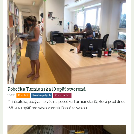
Pobočka Turnianska 10 opäť otvorená
16.08.
Pre deti
Pre dospelých
Pre mládež
Rodiny s deťmi
Milí čitatelia, pozývame vás na pobočku Turnianska 10, ktorá je od dnes
16.8. 2021 opäť pre vás otvorená. Pobočka svojou…