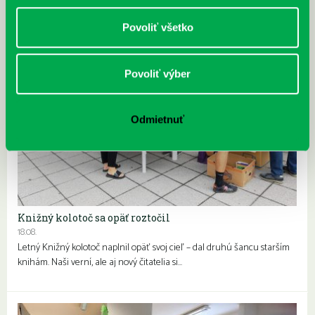
Povoliť všetko
Povoliť výber
Odmietnuť
Knižný kolotoč sa opäť roztočil
18.08.
Letný Knižný kolotoč naplnil opäť svoj cieľ – dal druhú šancu starším
knihám. Naši verní, ale aj nový čitatelia si…