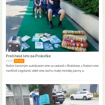
Prečítané leto na Prokofke
22.07.
Pre deti
Rodiny s deťmi
Našim čarovným autobusom sme sa zastavili v Bratislave, v Kodani sme
navštívili Legoland, videli sme sochu malej morskej panny a…