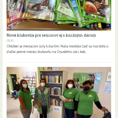
Nová klubovňa pre seniorov aj s knižným darom
05.10.
Október je mesiacom úcty k starším. Naša mestská časť sa rozrástla o
ďalšie pekné miesto, klubovňu na Osuského ulici, kde…