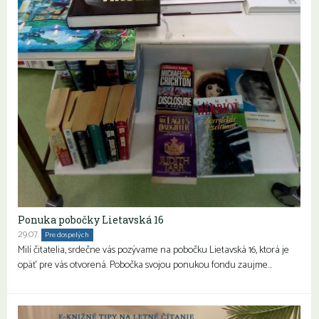
Ponuka pobočky Lietavská 16
29.07.
Pre dospelých
Seniori
Milí čitatelia, srdečne vás pozývame na pobočku Lietavská 16, ktorá je
opäť pre vás otvorená. Pobočka svojou ponukou fondu zaujme…