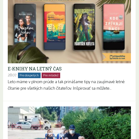
E-KNIHY NA LETNÝ ČAS
28.07.
Pre dospelých
Pre mládež
Seniori
Leto máme v plnom prúde a tak prinášame tipy na zaujímavé letné
čítanie pre všetkých našich čitateľov. Inšpirovať sa môžete…