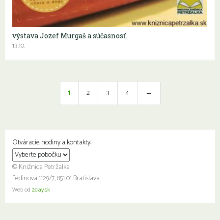
výstava Jozef Murgaš a súčasnosť.
13.10.
1
2
3
4
→
Otváracie hodiny a kontakty:
© Knižnica Petržalka
Fedinova 1129/7, 851 01 Bratislava
Web od
2day.sk