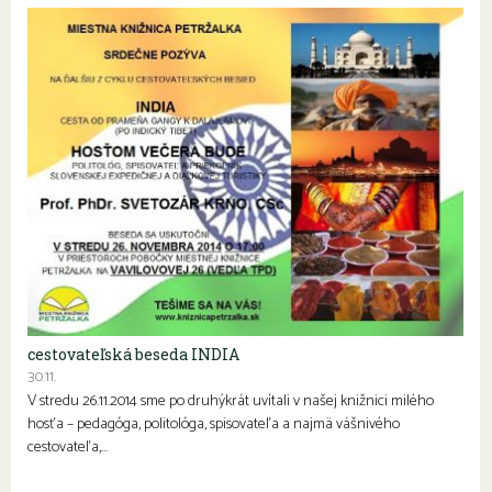
cestovateľská beseda INDIA
30.11.
V stredu 26.11.2014 sme po druhýkrát uvítali v našej knižnici milého
hosťa – pedagóga, politológa, spisovateľa a najmä vášnivého
cestovateľa,…