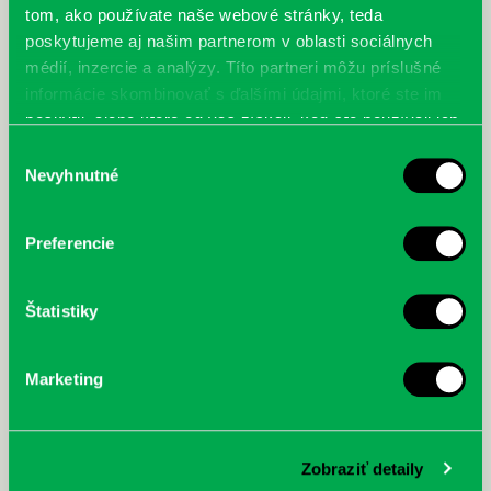
tom, ako používate naše webové stránky, teda
poskytujeme aj našim partnerom v oblasti sociálnych
médií, inzercie a analýzy. Títo partneri môžu príslušné
informácie skombinovať s ďalšími údajmi, ktoré ste im
poskytli, alebo ktoré od vás získali, keď ste používali ich
Filatelistická výstava Mladfila
služby.
Výber
30.11.
Nevyhnutné
súhlasu
Preferencie
Štatistiky
Marketing
Zobraziť detaily